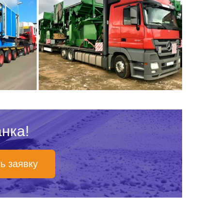
нка!
ь заявку