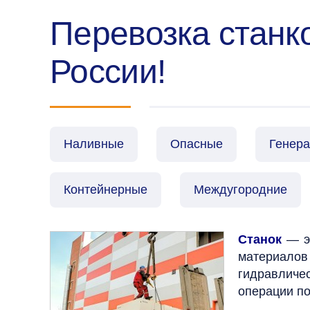
Перевозка станко
России!
Наливные
Опасные
Генер
Контейнерные
Междугородние
Станок
—
э
материалов
гидравличе
операции п