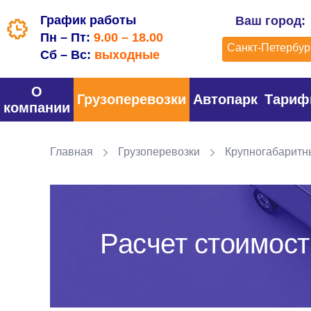
График работы
Ваш город:
Пн – Пт:
9.00 – 18.00
Санкт-Петербур
Сб – Вс:
выходные
О
Грузоперевозки
Автопарк
Тари
компании
Главная
Грузоперевозки
Крупногабаритн
Расчет стоимост